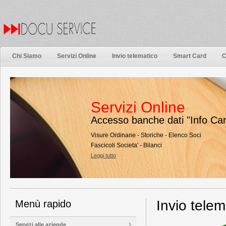
Chi Siamo
Servizi Online
Invio telematico
Smart Card
C
Servizi Online
Accesso banche dati "Info Ca
Visure Ordinarie - Storiche - Elenco Soci
Fascicoli Societa' - Bilanci
Leggi tutto
Invio telem
Menù rapido
Servizi alle aziende