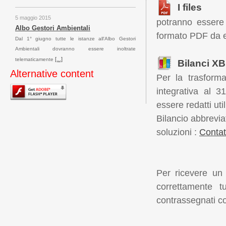
I files
5 maggio 2015
potranno essere 
Albo Gestori Ambientali
formato PDF da e
Dal 1° giugno tutte le istanze all'Albo Gestori
Ambientali dovranno essere inoltrate
[...]
telematicamente
Bilanci X
Alternative content
Per la trasform
20 aprile 2015
integrativa al 
Comuni
essere redatti uti
Franceschini: proposta di istituire un 'superbonus'
[...]
per il restauro delle facciate
Bilancio abbrevia
soluzioni :
Contat
16 aprile 2015
Pubbliche Amministrazioni
Per ricevere un 
DEF: tutte le Pubbliche Amministrazioni dovranno
correttamente tu
[...]
accentrare gli appalti
contrassegnati con
10 aprile 2015